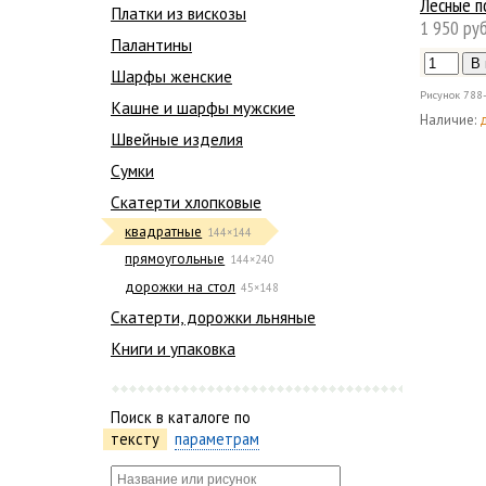
Лесные п
Платки из вискозы
1 950 руб
Палантины
Шарфы женские
Рисунок
788
Кашне и шарфы мужские
Наличие:
Швейные изделия
Сумки
Скатерти хлопковые
квадратные
144×144
прямоугольные
144×240
дорожки на стол
45×148
Скатерти, дорожки льняные
Книги и упаковка
Поиск в каталоге по
тексту
параметрам