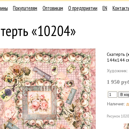
зины
Покупателям
Оптовикам
О предприятии
EN
Контакт
терть «10204»
Скатерть (
144х144 с
Художник:
1 950 ру
Наличие:
д
Рисунок
1020