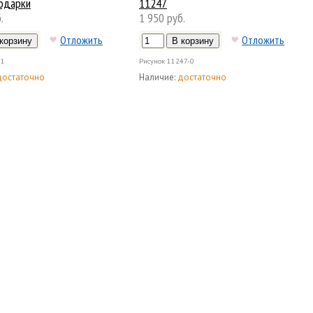
одарки
11247
.
1 950 руб.
Отложить
Отложить
-1
Рисунок
11247-0
достаточно
Наличие:
достаточно