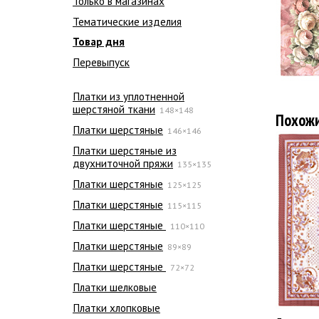
Только в магазинах
Тематические изделия
Товар дня
Перевыпуск
Платки из уплотненной
шерстяной ткани
148×148
Похож
Платки шерстяные
146×146
Платки шерстяные из
двухниточной пряжи
135×135
Платки шерстяные
125×125
Платки шерстяные
115×115
Платки шерстяные
110×110
Платки шерстяные
89×89
Платки шерстяные
72×72
Платки шелковые
Платки хлопковые