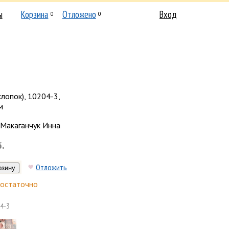
ы
Корзина
Отложено
Вход
0
0
хлопок), 10204-3,
м
Макаганчук Инна
б.
Отложить
остаточно
4-3