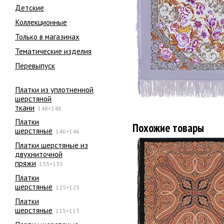
Детские
Коллекционные
Только в магазинах
Тематические изделия
Перевыпуск
Платки из уплотненной
шерстяной
ткани
148×148
Платки
Похожие товары
шерстяные
146×146
Платки шерстяные из
двухниточной
пряжи
135×135
Платки
шерстяные
125×125
Платки
шерстяные
115×115