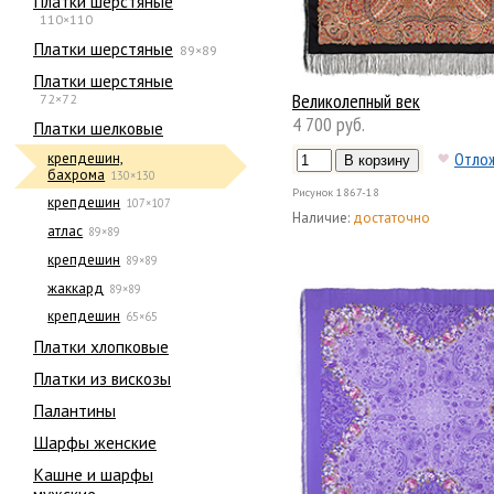
Платки шерстяные
110×110
Платки шерстяные
89×89
Платки шерстяные
Великолепный век
72×72
4 700 руб.
Платки шелковые
Отло
крепдешин,
бахрома
130×130
Рисунок
1867-18
крепдешин
107×107
Наличие:
достаточно
атлас
89×89
крепдешин
89×89
жаккард
89×89
крепдешин
65×65
Платки хлопковые
Платки из вискозы
Палантины
Шарфы женские
Кашне и шарфы