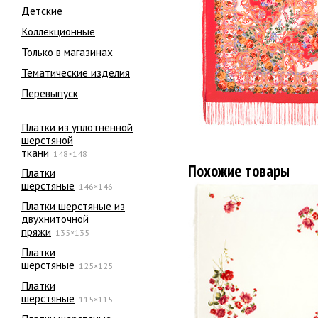
Детские
Коллекционные
Только в магазинах
Тематические изделия
Перевыпуск
Платки из уплотненной
шерстяной
ткани
148×148
Похожие товары
Платки
шерстяные
146×146
Платки шерстяные из
двухниточной
пряжи
135×135
Платки
шерстяные
125×125
Платки
шерстяные
115×115