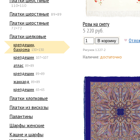
Платки шерстяные
110×110
Платки шерстяные
89×89
Платки шерстяные
Розы на снегу
72×72
5 220 руб.
Платки шелковые
Отло
крепдешин,
бахрома
130×130
Рисунок
1227-2
Наличие:
достаточно
крепдешин
107×107
атлас
89×89
крепдешин
89×89
жаккард
89×89
крепдешин
65×65
Платки хлопковые
Платки из вискозы
Палантины
Шарфы женские
Кашне и шарфы