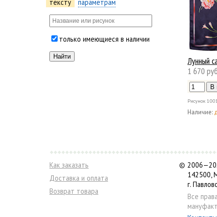
тексту
параметрам
только имеющиеся в наличии
Лунный с
1 670 руб
Рисунок
100
Наличие:
Как заказать
©
2006—202
142500, 
Доставка и оплата
г. Павлов
Возврат товара
Все прав
мануфакт