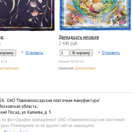
ад
Двенадцать месяцев
.
2 440 руб.
Отложить
Отложить
18-14
Рисунок
10787-13
достаточно
Наличие:
достаточно
6 ОАО "Павловопосадская платочная мануфактура"
Московская область,
ский Посад, ул. Каляева, д. 5
а на фотографии принадлежат ОАО «Павловопосадская платочная
ура». Размещение их на других сайтах запрещено.