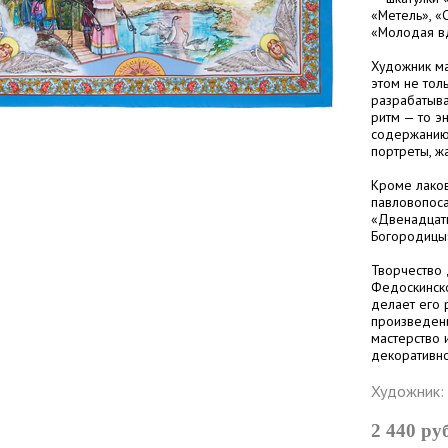
«Метель», «
«Молодая вд
Художник ма
этом не тол
разрабатыва
ритм — то э
содержанию 
портреты, 
Кроме лаков
павловопоса
«Двенадцать
Богородицы»
Творчество 
Федоскинско
делает его 
произведени
мастерство 
декоративно
Художник:
2 440 ру