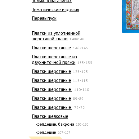
Только в магазинах
Тематические изделия
Перевыпуск
Платки из уплотненной
шерстяной ткани
148×148
Платки шерстяные
146×146
Платки шерстяные из
двухниточной пряжи
135×135
Платки шерстяные
125×125
Платки шерстяные
115×115
Платки шерстяные
110×110
Платки шерстяные
89×89
Платки шерстяные
72×72
Платки шелковые
крепдешин, бахрома
130×130
крепдешин
107×107