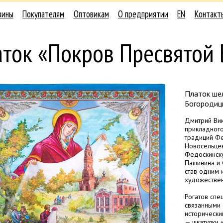
зины
Покупателям
Оптовикам
О предприятии
EN
Контакт
аток «Покров Пресвятой
Платок шел
Богородиц
Дмитрий Вик
прикладного
традиций Фе
Новосельцев
Федоскинску
Пашинина и 
став одним 
художестве
Рогатов спе
связанными 
исторически
— шкатулки 