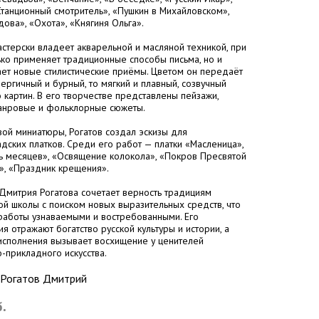
Станционный смотритель», «Пушкин в Михайловском»,
ова», «Охота», «Княгиня Ольга».
стерски владеет акварельной и масляной техникой, при
ько применяет традиционные способы письма, но и
ет новые стилистические приёмы. Цветом он передаёт
нергичный и бурный, то мягкий и плавный, созвучный
картин. В его творчестве представлены пейзажи,
жанровые и фольклорные сюжеты.
ой миниатюры, Рогатов создал эскизы для
дских платков. Среди его работ — платки «Масленица»,
 месяцев», «Освящение колокола», «Покров Пресвятой
, «Праздник крещения».
Дмитрия Рогатова сочетает верность традициям
й школы с поиском новых выразительных средств, что
работы узнаваемыми и востребованными. Его
я отражают богатство русской культуры и истории, а
исполнения вызывает восхищение у ценителей
-прикладного искусства.
Рогатов Дмитрий
б.