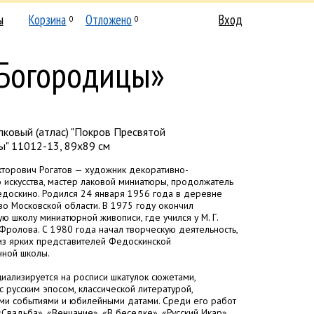
ы
Корзина
Отложено
Вход
0
0
 Богородицы»
ковый (атлас) "Покров Пресвятой
ы" 11012-13, 89x89 см
торович Рогатов — художник декоративно-
 искусства, мастер лаковой миниатюры, продолжатель
доскино. Родился 24 января 1956 года в деревне
о Московской области. В 1975 году окончил
ю школу миниатюрной живописи, где учился у М. Г.
Фролова. С 1980 года начал творческую деятельность,
из ярких представителей Федоскинской
нной школы.
циализируется на росписи шкатулок сюжетами,
с русским эпосом, классической литературой,
ми событиями и юбилейными датами. Среди его работ
«Свадьба», «Венчание», «В беседке», «Русский Икар»,