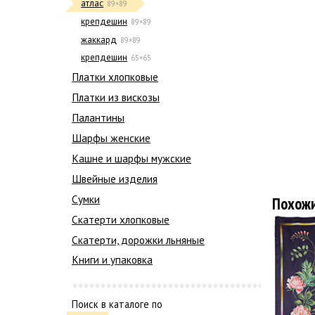
атлас
89×89
крепдешин
89×89
жаккард
89×89
крепдешин
65×65
Платки хлопковые
Платки из вискозы
Палантины
Шарфы женские
Кашне и шарфы мужские
Швейные изделия
Сумки
Похож
Скатерти хлопковые
Скатерти, дорожки льняные
Книги и упаковка
Поиск в каталоге по