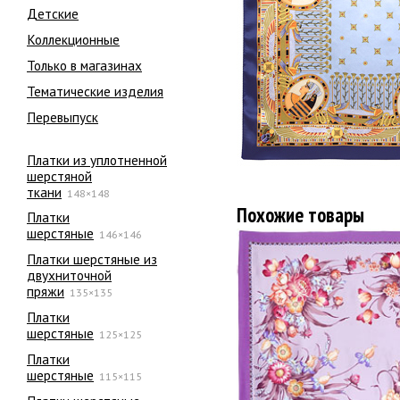
Детские
Коллекционные
Только в магазинах
Тематические изделия
Перевыпуск
Платки из уплотненной
шерстяной
ткани
148×148
Похожие товары
Платки
шерстяные
146×146
Платки шерстяные из
двухниточной
пряжи
135×135
Платки
шерстяные
125×125
Платки
шерстяные
115×115