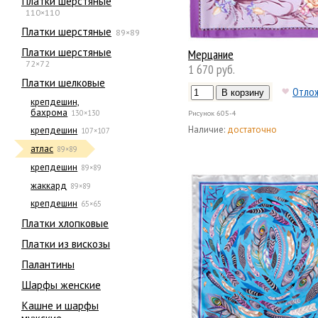
Платки шерстяные
110×110
Платки шерстяные
89×89
Платки шерстяные
Мерцание
72×72
1 670 руб.
Платки шелковые
Отло
крепдешин,
бахрома
130×130
Рисунок
605-4
Наличие:
достаточно
крепдешин
107×107
атлас
89×89
крепдешин
89×89
жаккард
89×89
крепдешин
65×65
Платки хлопковые
Платки из вискозы
Палантины
Шарфы женские
Кашне и шарфы