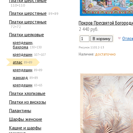
Платки шерстяные
110×110
Платки шерстяные
89×89
Платки шерстяные
Покров Пресвятой Богород
72×72
2 440 руб.
Платки шелковые
Отло
крепдешин,
бахрома
130×130
Рисунок
11012-13
Наличие:
достаточно
крепдешин
107×107
атлас
89×89
крепдешин
89×89
жаккард
89×89
крепдешин
65×65
Платки хлопковые
Платки из вискозы
Палантины
Шарфы женские
Кашне и шарфы