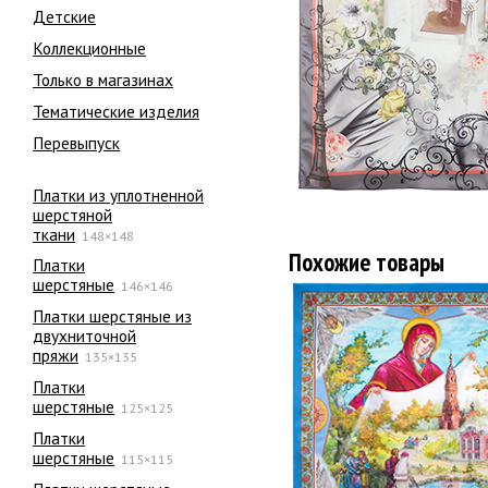
Детские
Коллекционные
Только в магазинах
Тематические изделия
Перевыпуск
Платки из уплотненной
шерстяной
ткани
148×148
Похожие товары
Платки
шерстяные
146×146
Платки шерстяные из
двухниточной
пряжи
135×135
Платки
шерстяные
125×125
Платки
шерстяные
115×115