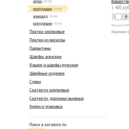
Коварств
атлас
89×89
1 480 руб
крепдешин
89×89
жаккард
89×89
крепдешин
65×65
Рисунок
149
Платки хлопковые
Наличие:
Платки из вискозы
Палантины
Шарфы женские
Кашне и шарфы мужские
Швейные изделия
Сумки
Скатерти хлопковые
Скатерти, дорожки льняные
Книги и упаковка
Поиск в каталоге по