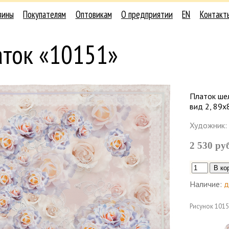
зины
Покупателям
Оптовикам
О предприятии
EN
Контакт
аток «10151»
Платок шел
вид 2, 89x
Художник:
2 530 ру
Наличие:
д
Рисунок
1015