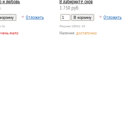
о и любовь
В лабиринте снов
.
1 730 руб.
Отложить
Отложить
5-5с
Рисунок
10061-10
очень мало
Наличие:
достаточно