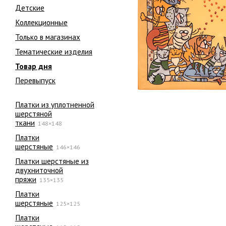
Детские
Коллекционные
Только в магазинах
Тематические изделия
Товар дня
Перевыпуск
Платки из уплотненной
шерстяной
ткани
148×148
Платки
шерстяные
146×146
Платки шерстяные из
двухниточной
пряжи
135×135
Платки
шерстяные
125×125
Платки