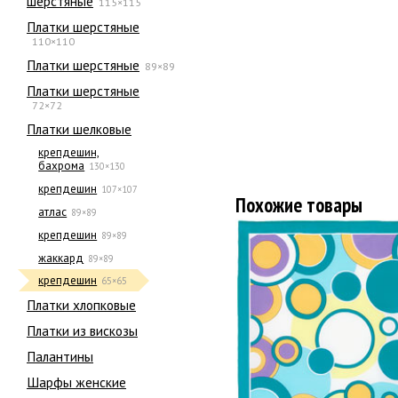
шерстяные
115×115
Платки шерстяные
110×110
Платки шерстяные
89×89
Платки шерстяные
72×72
Платки шелковые
крепдешин,
бахрома
130×130
крепдешин
107×107
Похожие товары
атлас
89×89
крепдешин
89×89
жаккард
89×89
крепдешин
65×65
Платки хлопковые
Платки из вискозы
Палантины
Шарфы женские