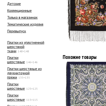
Детские
Коллекционные
Только в магазинах
Тематические изделия
Перевыпуск
Платки из уплотненной
шерстяной
ткани
148×148
Похожие товары
Платки
шерстяные
146×146
Платки шерстяные из
двухниточной
пряжи
135×135
Платки
шерстяные
125×125
Платки
шерстяные
115×115