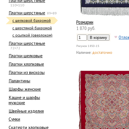
Платки шерстяные
110×110
Платки шерстяные
89×89
с шелковой бахромой
Розмарин
1 870 руб.
с шерстяной бахромой
с осыпкой (оверлоком)
Отло
Платки шерстяные
Рисунок
1850-15
72×72
Наличие:
достаточно
Платки шелковые
Платки хлопковые
Платки из вискозы
Палантины
Шарфы женские
Кашне и шарфы
мужские
Швейные изделия
Сумки
Скатерти хлопковые