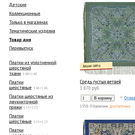
Детские
Коллекционные
Только в магазинах
Тематические изделия
Товар дня
Перевыпуск
Платки из уплотненной
Акция сайта
шерстяной
ткани
148×148
Средь густых ветвей
Платки
шерстяные
1 870 руб.
146×146
Платки шерстяные из
Отло
двухниточной
1958-9
Наличие:
достаточно
пряжи
135×135
Платки
шерстяные
125×125
Платки