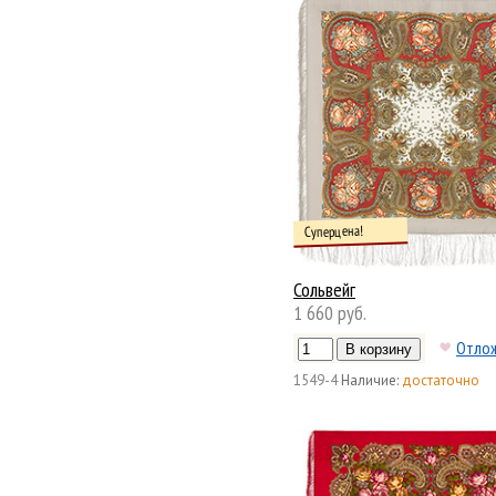
Суперцена!
Сольвейг
1 660 руб.
Отло
1549-4
Наличие:
достаточно