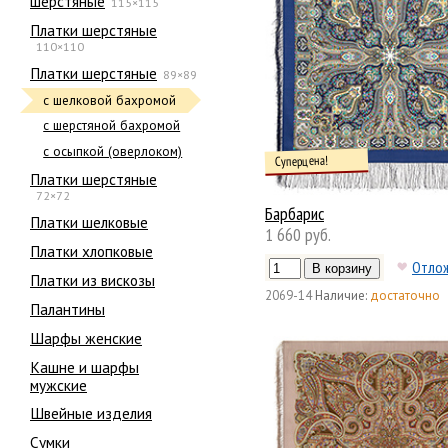
шерстяные
115×115
Платки шерстяные
110×110
Платки шерстяные
89×89
с шелковой бахромой
с шерстяной бахромой
с осыпкой (оверлоком)
Суперцена!
Платки шерстяные
72×72
Барбарис
Платки шелковые
1 660 руб.
Платки хлопковые
Отло
Платки из вискозы
2069-14
Наличие:
достаточно
Палантины
Шарфы женские
Кашне и шарфы
мужские
Швейные изделия
Сумки