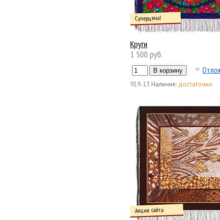
Суперцена!
Круги
1 500 руб.
Отло
919-13
Наличие:
достаточно
Акция сайта