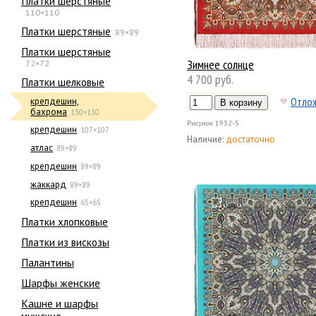
Платки шерстяные
110×110
Платки шерстяные
89×89
Платки шерстяные
Зимнее солнце
72×72
4 700 руб.
Платки шелковые
Отло
крепдешин,
бахрома
130×130
Рисунок
1932-5
крепдешин
107×107
Наличие:
достаточно
атлас
89×89
крепдешин
89×89
жаккард
89×89
крепдешин
65×65
Платки хлопковые
Платки из вискозы
Палантины
Шарфы женские
Кашне и шарфы