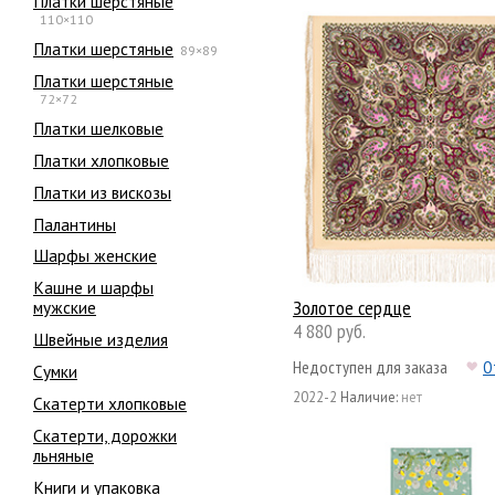
Платки шерстяные
110×110
Платки шерстяные
89×89
Платки шерстяные
72×72
Платки шелковые
Платки хлопковые
Платки из вискозы
Палантины
Шарфы женские
Кашне и шарфы
Золотое сердце
мужские
4 880 руб.
Швейные изделия
Недоступен для заказа
О
Сумки
2022-2
Наличие:
нет
Скатерти хлопковые
Скатерти, дорожки
льняные
Книги и упаковка