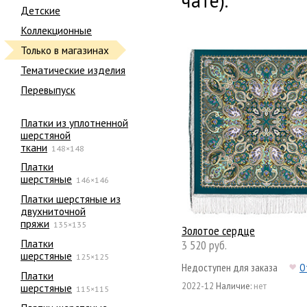
чате).
Детские
Коллекционные
Только в магазинах
Тематические изделия
Перевыпуск
Платки из уплотненной
шерстяной
ткани
148×148
Платки
шерстяные
146×146
Платки шерстяные из
двухниточной
пряжи
135×135
Золотое сердце
Платки
3 520 руб.
шерстяные
125×125
Недоступен для заказа
О
Платки
2022-12
Наличие:
нет
шерстяные
115×115